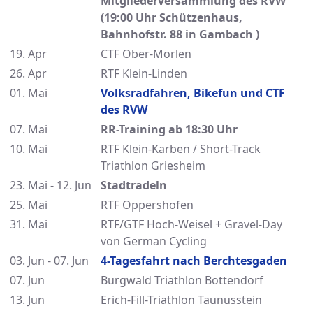
Mitgliederversammlung des RVW
(19:00 Uhr Schützenhaus,
Bahnhofstr. 88 in Gambach )
19. Apr
CTF Ober-Mörlen
26. Apr
RTF Klein-Linden
01. Mai
Volksradfahren, Bikefun und CTF
des RVW
07. Mai
RR-Training ab 18:30 Uhr
10. Mai
RTF Klein-Karben / Short-Track
Triathlon Griesheim
23. Mai - 12. Jun
Stadtradeln
25. Mai
RTF Oppershofen
31. Mai
RTF/GTF Hoch-Weisel + Gravel-Day
von German Cycling
03. Jun - 07. Jun
4-Tagesfahrt nach Berchtesgaden
07. Jun
Burgwald Triathlon Bottendorf
13. Jun
Erich-Fill-Triathlon Taunusstein