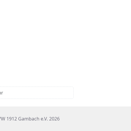
hr
W 1912 Gambach e.V. 2026