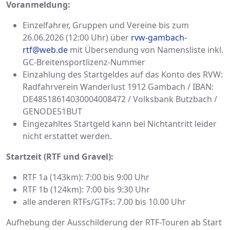
Voranmeldung:
Einzelfahrer, Gruppen und Vereine bis zum
26.06.2026 (12:00 Uhr) über
rvw-gambach-
rtf@web.de
mit Übersendung von Namensliste inkl.
GC-Breitensportlizenz-Nummer
Einzahlung des Startgeldes auf das Konto des RVW:
Radfahrverein Wanderlust 1912 Gambach / IBAN:
DE48518614030004008472 / Volksbank Butzbach /
GENODE51BUT
Eingezahltes Startgeld kann bei Nichtantritt leider
nicht erstattet werden.
Startzeit (RTF und Gravel):
RTF 1a (143km): 7:00 bis 9:00 Uhr
RTF 1b (124km): 7:00 bis 9:30 Uhr
alle anderen RTFs/GTFs:
7.00 bis 10.00 Uhr
Aufhebung der Ausschilderung der RTF-Touren ab Start