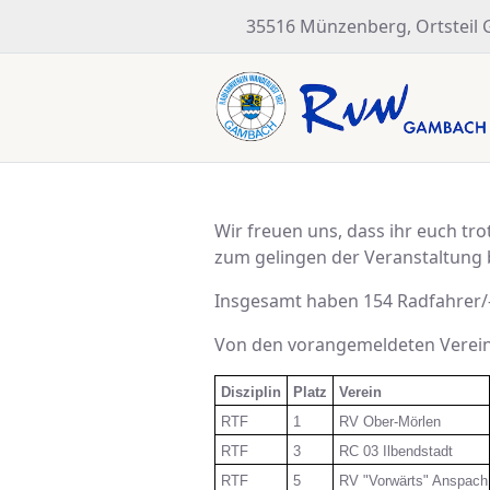
35516 Münzenberg, Ortsteil
Wir freuen uns, dass ihr euch t
zum gelingen der Veranstaltung 
Insgesamt haben 154 Radfahrer/-
Von den vorangemeldeten Verein
Disziplin
Platz
Verein
RTF
1
RV Ober-Mörlen
RTF
3
RC 03 Ilbendstadt
RTF
5
RV "Vorwärts" Anspach