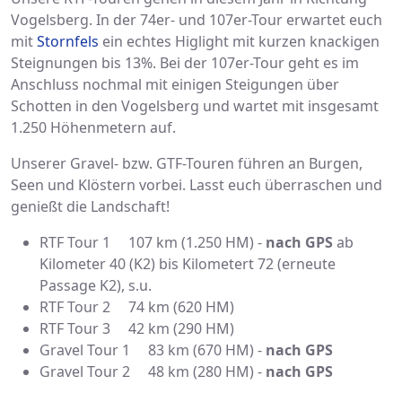
Vogelsberg. In der 74er- und 107er-Tour erwartet euch
mit
Stornfels
ein echtes Higlight mit kurzen knackigen
Steignungen bis 13%. Bei der 107er-Tour geht es im
Anschluss nochmal mit einigen Steigungen über
Schotten in den Vogelsberg und wartet mit insgesamt
1.250 Höhenmetern auf.
Unserer Gravel- bzw. GTF-Touren führen an Burgen,
Seen und Klöstern vorbei. Lasst euch überraschen und
genießt die Landschaft!
RTF Tour 1 107 km (1.250 HM) -
nach GPS
ab
Kilometer 40 (K2) bis Kilometert 72 (erneute
Passage K2), s.u.
RTF Tour 2 74 km (620 HM)
RTF Tour 3 42 km (290 HM)
Gravel Tour 1 83 km (670 HM) -
nach GPS
Gravel Tour 2 48 km (280 HM) -
nach GPS