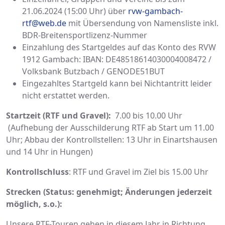
21.06.2024 (15:00 Uhr) über
rvw-gambach-
rtf@web.de
mit Übersendung von Namensliste inkl.
BDR-Breitensportlizenz-Nummer
Einzahlung des Startgeldes auf das Konto des RVW
1912 Gambach: IBAN: DE48518614030004008472 /
Volksbank Butzbach / GENODE51BUT
Eingezahltes Startgeld kann bei Nichtantritt leider
nicht erstattet werden.
Startzeit (RTF und Gravel):
7.00 bis 10.00 Uhr
(Aufhebung der Ausschilderung RTF ab Start um 11.00
Uhr; Abbau der Kontrollstellen: 13 Uhr in Einartshausen
und 14 Uhr in Hungen)
Kontrollschluss
: RTF und Gravel im Ziel bis 15.00 Uhr
Strecken (Status: genehmigt; Änderungen jederzeit
möglich, s.o.):
Unsere RTF-Touren gehen in diesem Jahr in Richtung