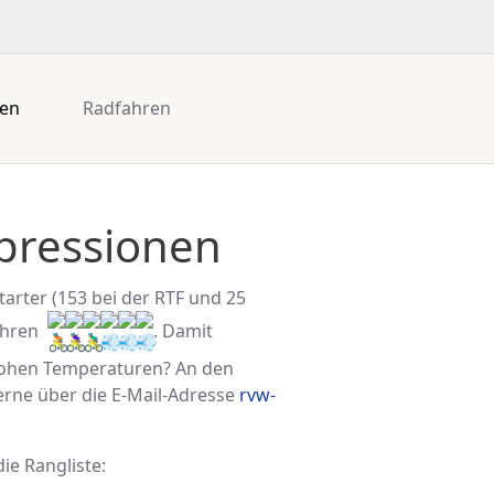
gen
Radfahren
mpressionen
arter (153 bei der RTF und 25
fahren
. Damit
 hohen Temperaturen? An den
gerne über die E-Mail-Adresse
rvw-
ie Rangliste: