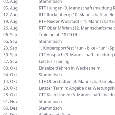
02. Aug
Stammtisch
05. Aug
RTF Hungen (9. Mannschaftsmeldung R
12. Aug
RTF Rockenberg (10. Mannschaftsmeld
19. Aug
RTF Nieder Wöllstadt (11. Mannschaft
26. Aug
RTF Ober Mörlen (12. Mannschaftsmel
06. Sep
Training ab 18:00 Uhr
06. Sep
Stammtisch
23. Sep
1. Kindersportfest "run - bike - run" (
30. Sep
CTF Anspach (3. Mannschaftsmeldung 
27. Sep
Letztes Training
03. Okt
Einzelzeitfahren in Weckesheim
04. Okt
Stammtisch
14. Okt
CTF Oberstedten (4. Mannschaftsmeld
20. Okt
Letzter Termin: Abgabe der Wertungsk
28. Okt
CTF Klein Linden (5. Mannschaftsmeldu
01. Nov
Stammtisch
06. Dez
Stammtisch
01. Dez
Weihnachtsfeier