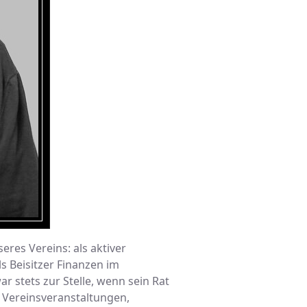
eres Vereins: als aktiver
ls Beisitzer Finanzen im
r stets zur Stelle, wenn sein Rat
r Vereinsveranstaltungen,