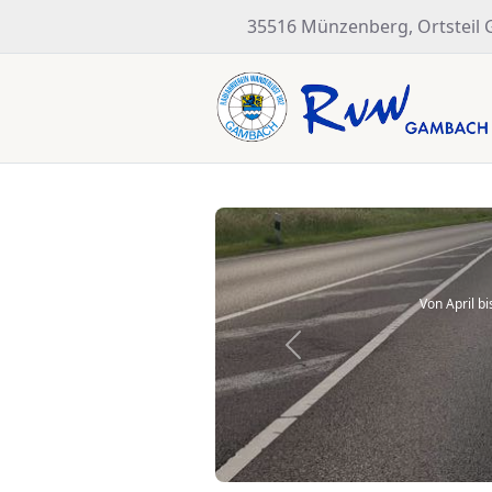
35516 Münzenberg, Ortsteil
Von April b
Previous