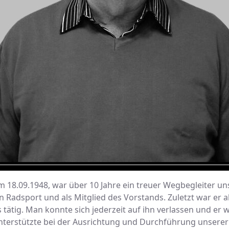
m 18.09.1948, war über 10 Jahre ein treuer Wegbegleiter uns
n Radsport und als Mitglied des Vorstands. Zuletzt war er a
tätig. Man konnte sich jederzeit auf ihn verlassen und er wa
 unterstützte bei der Ausrichtung und Durchführung unsere